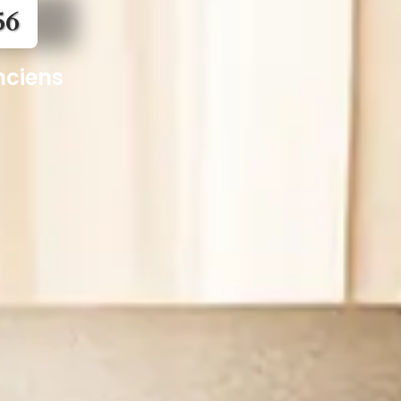
56
nciens