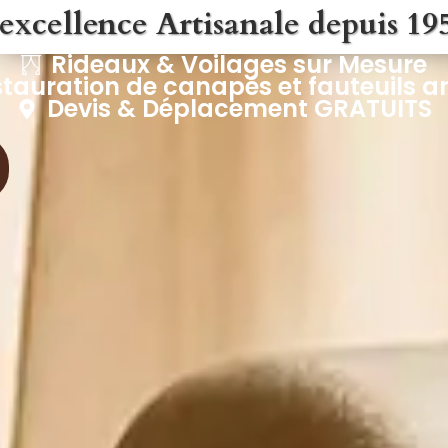
'excellence Artisanale depuis 19
Rideaux & Voilages sur Mesure
tauration de canapés et fauteuils a
Devis & Déplacement GRATUITS