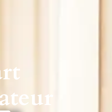
art
ateur