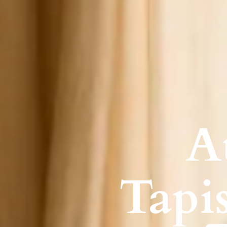
At
Tapi