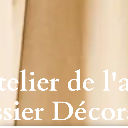
elier de l'
ssier Décor